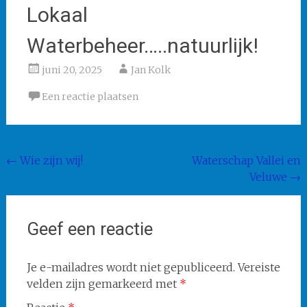
Lokaal
Waterbeheer…..natuurlijk!
juni 20, 2025
Jan Kolk
Een reactie plaatsen
Bericht
←
Wie zijn wij!
Waterschap Vallei en
Veluwe
→
navigatie
Geef een reactie
Je e-mailadres wordt niet gepubliceerd.
Vereiste
velden zijn gemarkeerd met
*