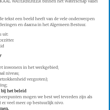
OKAAL WATERBEHEER binnen het Waterschap Vallei
nde tekst een beeld heeft van de vele onderwerpen
deringen en daarna in het Algemeen Bestuur.
 uit:
rzitter
lid
r
t inwoners in het werkgebied;
al niveau;
etrokkenheid vergroten);
ing;
ij het beleid
speerpunten mogen we best wel tevreden zijn als
er veel meer op bestuurlijk nivo.
omen.