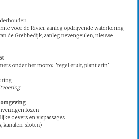
nderhouden.
mte voor de Rivier, aanleg opdrijvende waterkering
van de Grebbedijk, aanleg nevengeulen, nieuwe
.
st
s onder het motto: ’tegel eruit, plant erin’
ering
itvoering
e omgeving
uiveringen lozen
lijke oevers en vispassages
, kanalen, sloten)