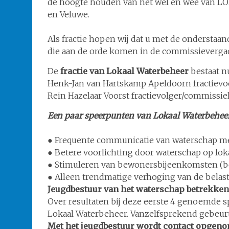
de hoogte houden van het wel en wee van L
en Veluwe.
Als fractie hopen wij dat u met de onderstaa
die aan de orde komen in de commissieverga
De
fractie van Lokaal Waterbeheer
bestaat nu
Henk-Jan van Hartskamp Apeldoorn fractievoo
Rein Hazelaar Voorst fractievolger/commissie
Een paar speerpunten van Lokaal Waterbehee
● Frequente communicatie van waterschap me
● Betere voorlichting door waterschap op loka
● Stimuleren van bewonersbijeenkomsten (b
● Alleen trendmatige verhoging van de belast
Jeugdbestuur van het waterschap betrekken b
Over resultaten bij deze eerste 4 genoemde 
Lokaal Waterbeheer. Vanzelfsprekend gebeurt 
Met het jeugdbestuur wordt contact opgen