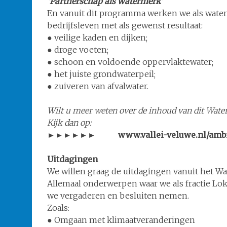
‘Partnerschap als watermerk’
En vanuit dit programma werken we als wate
bedrijfsleven met als gewenst resultaat:
● veilige kaden en dijken;
● droge voeten;
● schoon en voldoende oppervlaktewater;
● het juiste grondwaterpeil;
● zuiveren van afvalwater.
Wilt u meer weten over de inhoud van dit Wa
Kijk dan op:
►►►►►► www.vallei-veluwe.nl/ambit
Uitdagingen
We willen graag de uitdagingen vanuit het 
Allemaal onderwerpen waar we als fractie L
we vergaderen en besluiten nemen.
Zoals:
● Omgaan met klimaatveranderingen